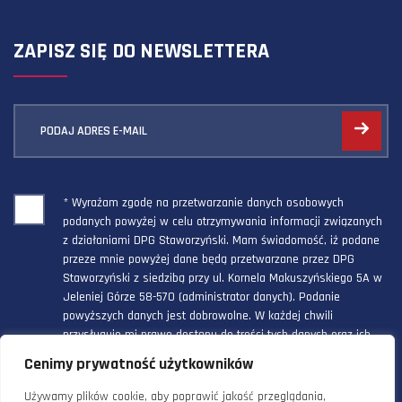
ZAPISZ SIĘ DO NEWSLETTERA
PODAJ ADRES E-MAIL
* Wyrażam zgodę na przetwarzanie danych osobowych
podanych powyżej w celu otrzymywania informacji związanych
z działaniami DPG Staworzyński. Mam świadomość, iż podane
przeze mnie powyżej dane będą przetwarzane przez DPG
Staworzyński z siedzibą przy ul. Kornela Makuszyńskiego 5A w
Jeleniej Górze 58-570 (administrator danych). Podanie
powyższych danych jest dobrowolne. W każdej chwili
przysługuje mi prawo dostępu do treści tych danych oraz ich
poprawienia, a powyższa zgoda może być odwołana w każdym
Cenimy prywatność użytkowników
czasie.
Używamy plików cookie, aby poprawić jakość przeglądania,