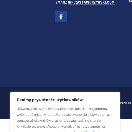
SIEDZIBA GŁÓWNA
58-570 JELENIA GÓRA
UL. KORNELA MAKUSZYŃSKIEGO 
TEL:
+48 22 290 5544
EMAIL:
INFO@STAWORZYNSKI.C