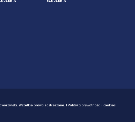
USŁUGI
O NAS
AUDYTY
AUDYTY
5A
PROJEKTY
PROJEKTY
SZKOLENIA
SZKOLENIA
OM