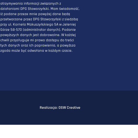
ZAPISZ SIĘ DO NEWSLETTERA
PODAJ ADRES E-MAIL
* Wyrażam zgodę na przetwarzanie danych
osobowych podanych powyżej w celu
otrzymywania informacji związanych z
działaniami DPG Staworzyński. Mam świadomo
iż podane przeze mnie powyżej dane będą
przetwarzane przez DPG Staworzyński z siedzi
przy ul. Kornela Makuszyńskiego 5A w Jeleniej
Górze 58-570 (administrator danych). Podanie
powyższych danych jest dobrowolne. W każdej
chwili przysługuje mi prawo dostępu do treści
tych danych oraz ich poprawienia, a powyższa
zgoda może być odwołana w każdym czasie.