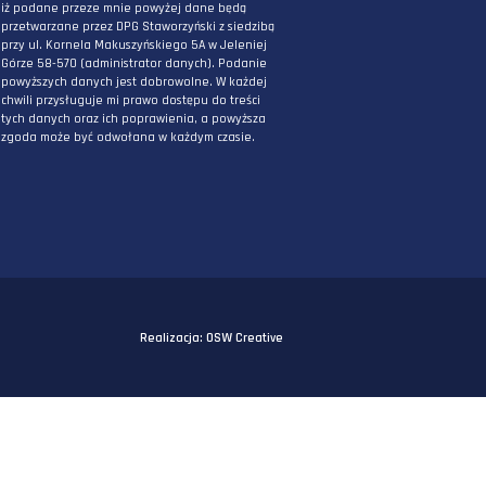
PODAJ ADRES E-MAIL
* Wyrażam zgodę na przetwarzanie danych
osobowych podanych powyżej w celu
otrzymywania informacji związanych z
działaniami DPG Staworzyński. Mam świadomo
iż podane przeze mnie powyżej dane będą
przetwarzane przez DPG Staworzyński z siedzi
przy ul. Kornela Makuszyńskiego 5A w Jeleniej
Górze 58-570 (administrator danych). Podanie
powyższych danych jest dobrowolne. W każdej
chwili przysługuje mi prawo dostępu do treści
tych danych oraz ich poprawienia, a powyższa
zgoda może być odwołana w każdym czasie.