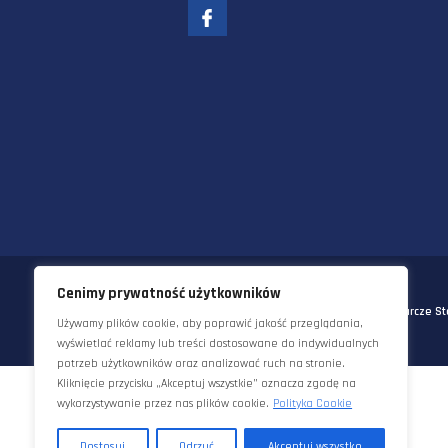
58-570 JELENIA GÓRA
UL. KORNELA MAKUSZYŃSKIEGO 
TEL:
+48 22 290 5544
EMAIL:
INFO@STAWORZYNSKI.C