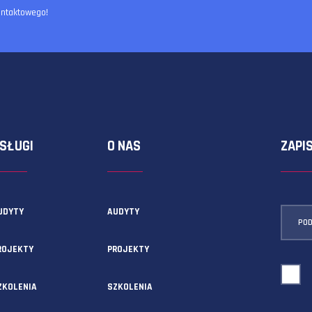
ormularza kontaktowego!
USŁUGI
O NAS