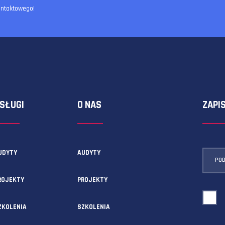
ormularza kontaktowego!
USŁUGI
O NAS