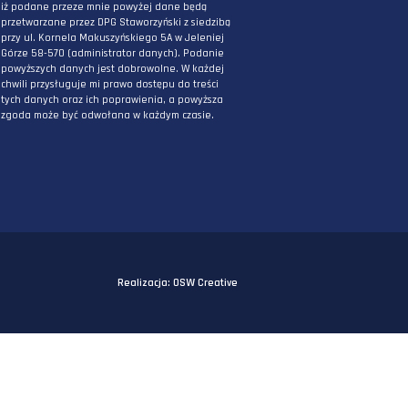
PODAJ ADRES E-MAIL
* Wyrażam zgodę na przetwarzanie danych
osobowych podanych powyżej w celu
otrzymywania informacji związanych z
działaniami DPG Staworzyński. Mam świadomo
iż podane przeze mnie powyżej dane będą
przetwarzane przez DPG Staworzyński z siedzi
przy ul. Kornela Makuszyńskiego 5A w Jeleniej
Górze 58-570 (administrator danych). Podanie
powyższych danych jest dobrowolne. W każdej
chwili przysługuje mi prawo dostępu do treści
tych danych oraz ich poprawienia, a powyższa
zgoda może być odwołana w każdym czasie.