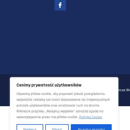
58-570 JELENIA GÓRA
UL. KORNELA MAKUSZYŃSKIEGO 
TEL:
+48 22 290 5544
EMAIL:
INFO@STAWORZYNSKI.C