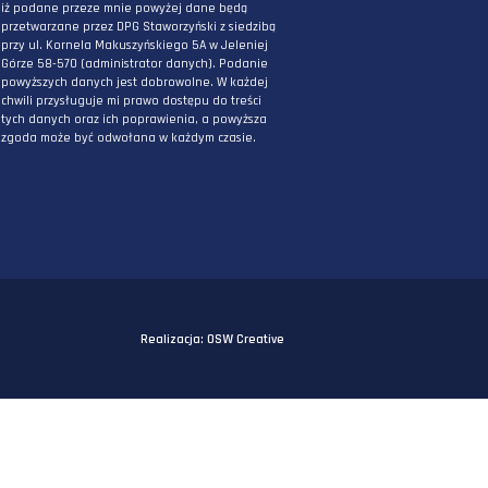
PODAJ ADRES E-MAIL
* Wyrażam zgodę na przetwarzanie danych
osobowych podanych powyżej w celu
otrzymywania informacji związanych z
działaniami DPG Staworzyński. Mam świadomo
iż podane przeze mnie powyżej dane będą
przetwarzane przez DPG Staworzyński z siedzi
przy ul. Kornela Makuszyńskiego 5A w Jeleniej
Górze 58-570 (administrator danych). Podanie
powyższych danych jest dobrowolne. W każdej
chwili przysługuje mi prawo dostępu do treści
tych danych oraz ich poprawienia, a powyższa
zgoda może być odwołana w każdym czasie.