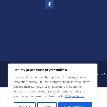
58-570 JELENIA GÓRA
UL. KORNELA MAKUSZYŃSKIEGO 
TEL:
+48 22 290 5544
EMAIL:
INFO@STAWORZYNSKI.C