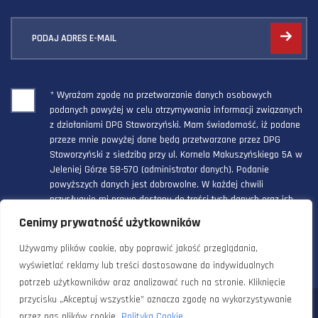
PODAJ ADRES E-MAIL
* Wyrażam zgodę na przetwarzanie danych osobowych
podanych powyżej w celu otrzymywania informacji związanych
z działaniami DPG Staworzyński. Mam świadomość, iż podane
przeze mnie powyżej dane będą przetwarzane przez DPG
Staworzyński z siedzibą przy ul. Kornela Makuszyńskiego 5A w
Jeleniej Górze 58-570 (administrator danych). Podanie
powyższych danych jest dobrowolne. W każdej chwili
przysługuje mi prawo dostępu do treści tych danych oraz ich
poprawienia, a powyższa zgoda może być odwołana w każdym
Cenimy prywatność użytkowników
czasie.
Używamy plików cookie, aby poprawić jakość przeglądania,
wyświetlać reklamy lub treści dostosowane do indywidualnych
potrzeb użytkowników oraz analizować ruch na stronie. Kliknięcie
przycisku „Akceptuj wszystkie” oznacza zgodę na wykorzystywanie
© 2024 Doradztwo Przemysłowo Gospodarcze Staworzyński. Wszelkie
przez nas plików cookie.
Polityka Cookie