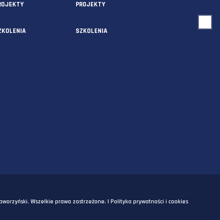
USŁUGI
O NAS
AUDYTY
AUDYTY
5A
PROJEKTY
PROJEKTY
SZKOLENIA
SZKOLENIA
OM