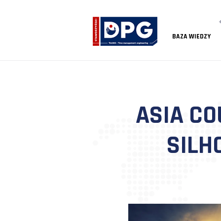
BAZA
ASIA
S