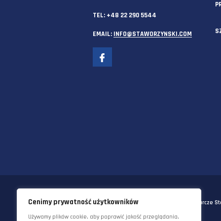
SIEDZIBA GŁÓWNA
58-570 JELENIA GÓRA
UL. KORNELA MAKUSZYŃSKIEGO 
TEL:
+48 22 290 5544
EMAIL:
INFO@STAWORZYNSKI.C