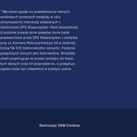
ZAPISZ SIĘ DO NEWSLETTERA
PODAJ ADRES E-MAIL
* Wyrażam zgodę na przetwarzanie danych
osobowych podanych powyżej w celu
otrzymywania informacji związanych z
działaniami DPG Staworzyński. Mam świadomo
iż podane przeze mnie powyżej dane będą
przetwarzane przez DPG Staworzyński z siedzi
przy ul. Kornela Makuszyńskiego 5A w Jeleniej
Górze 58-570 (administrator danych). Podanie
powyższych danych jest dobrowolne. W każdej