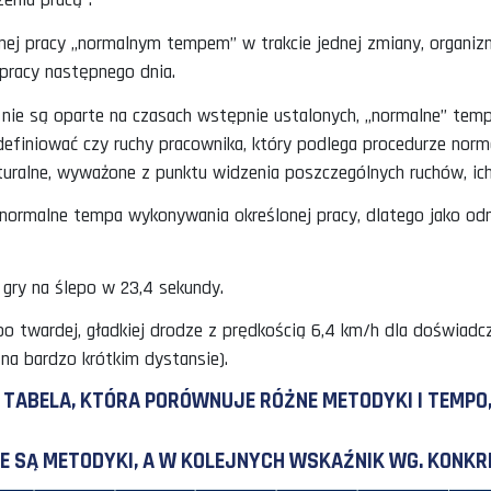
ab. 1. Opracowanie własne na podstawie artykułu: http://wf-eng.sler
AK CELU USTALAMY SKALĘ TEMPA PRACY CZŁO
 niezależnie od wybranej metody, ustalone tempo prac
ść średnio wprawionego człowieka, który jest w stani
jąc zmęczenia pracą”.
wykonywanej pracy „normalnym tempem” w trakcie jedn
ać się do pracy następnego dnia.
d, które nie są oparte na czasach wstępnie ustalony