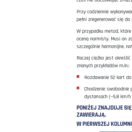
T
W JAKIM JEDN
Chodzi o to, aby
określa „wydajno
czas nie odczuwa
Przy codziennie 
pełni zregenerow
W przypadku meto