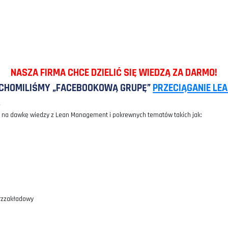
ab. 2. Opracowanie własne na podstawie artykułu: http://wf-eng.sler
I POZWALA NAM WYCIĄGNĄĆ POWYŻSZA TABEL
y czasów ustalonych mają różne „normalne” tempa pr
i od skali porównawczej, którą wybierzemy również 
 w zależności od skali wybrana metoda może się klasy