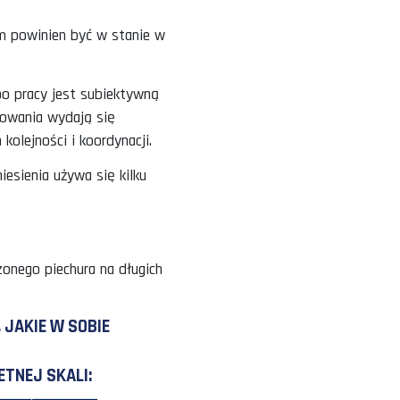
ahosting.com/html/tempo_-_rating.html
WIEKA?
y człowieka było
normalne
, czyli takie, które
e utrzymać takie tempo pracy przez dłuższy
ej zmiany, organizm powinien być w stanie w
ch, „normalne” tempo pracy jest subiektywną