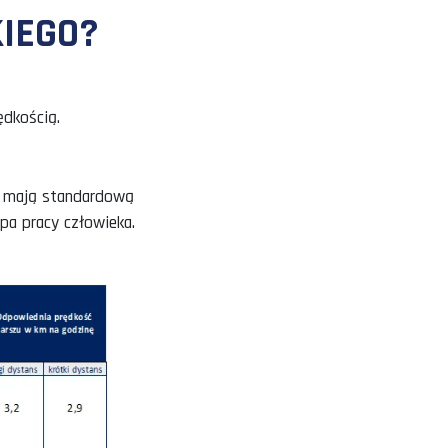
O TO TAKIEGO?
szać się z inną prędkością.
statnio, z założenia mają standardową
mieć ustalone tempa pracy człowieka.