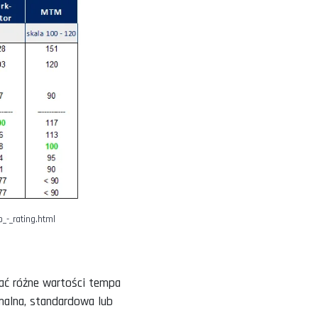
ega procedurze normowania wydają się
ólnych ruchów, ich kolejności i koordynacji.
y, dlatego jako odniesienia używa się kilku
 km/h dla doświadczonego piechura na długich
ODYKI I TEMPO, JAKIE W SOBIE
ŹNIK WG. KONKRETNEJ SKALI: