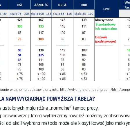
Musi on zdefiniować czy ruchy pracownika, który podl
nijne, naturalne, wyważone z punktu widzenia poszczeg
t określić normalne tempa wykonywania określonej prac
ów m.in.:
2 kart do gry na ślepo w 23,4 sekundy.
obodnie po twardej, gładkiej drodze z prędkością 6,4
5,8 km/h na bardzo krótkim dystansie).
UJE SIĘ TABELA, KTÓRA PORÓWNUJE RÓŻNE MET
KOLUMNIE SĄ METODYKI, A W KOLEJNYCH WSKA