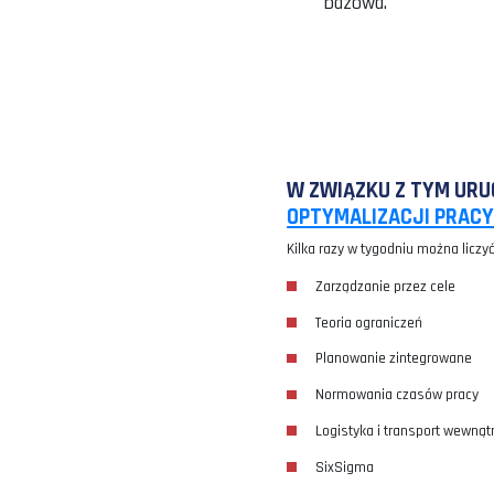
T
JAKIE WNIOSK
Różne metod
W zależnośc
pracy, więc