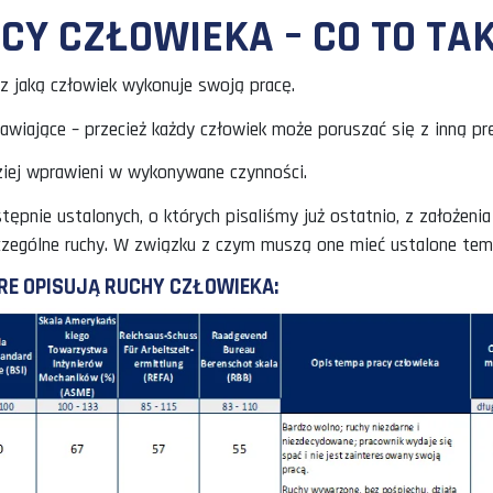
PRACY CZŁOWIEKA – C
zybkość, z jaką człowiek wykonuje swoją pracę.
hę zastanawiające – przecież każdy człowiek może poru
a inni bardziej wprawieni w wykonywane czynności.
asów wstępnie ustalonych, o których pisaliśmy już o
 na poszczególne ruchy. W związku z czym muszą one 