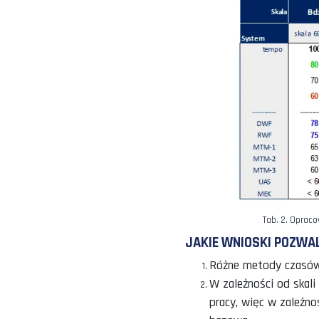
oceną normisty. 
szczególnie harmo
Raczej ciężko jes
znanych przykład
Rozdawanie 5
Chodzenie sw
dystansach (~
PONIŻEJ ZNAJD
ZAWIERAJĄ.
W PIERWSZEJ 