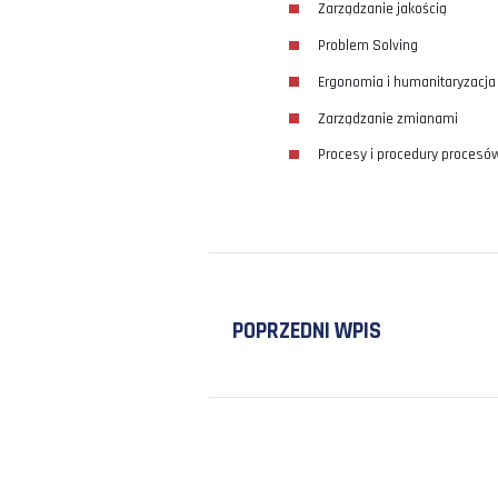
bazowa.
W ZWIĄZKU Z 
OPTYMALIZACJ
Kilka razy w tygodni
Zarządzanie prze
Teoria ogranicze
Planowanie zint
Normowania cza