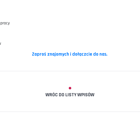
NASZA FIRMA CHCE DZIELIĆ SIĘ WIE
TYM URUCHOMILIŚMY „FACEBOOKOWĄ GRUPĘ”
P
I PRACY
u można liczyć na dawkę wiedzy z Lean Management i pokrewnych tema
z cele
ń
egrowane
sów pracy