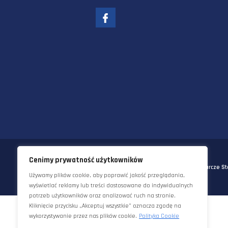
58-570 JELENIA GÓRA
UL. KORNELA MAKUSZYŃSKIEGO 
TEL:
+48 22 290 5544
EMAIL:
INFO@STAWORZYNSKI.C