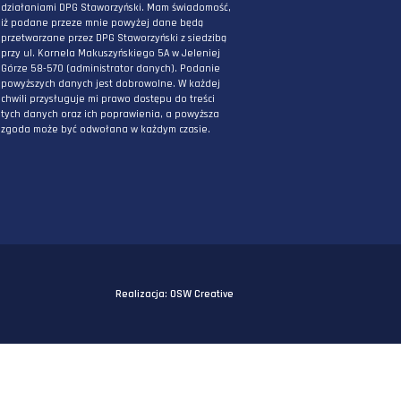
PODAJ ADRES E-MAIL
* Wyrażam zgodę na przetwarzanie danych
osobowych podanych powyżej w celu
otrzymywania informacji związanych z
działaniami DPG Staworzyński. Mam świadomo
iż podane przeze mnie powyżej dane będą
przetwarzane przez DPG Staworzyński z siedzi
przy ul. Kornela Makuszyńskiego 5A w Jeleniej
Górze 58-570 (administrator danych). Podanie
powyższych danych jest dobrowolne. W każdej
chwili przysługuje mi prawo dostępu do treści
tych danych oraz ich poprawienia, a powyższa
zgoda może być odwołana w każdym czasie.