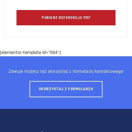
POBIERZ REFERENCJE PDF
[elementor-template id="594"]
Zawsze możesz też skorzystać z formularza kontaktowego!
SKORZYSTAJ Z FORMULARZA