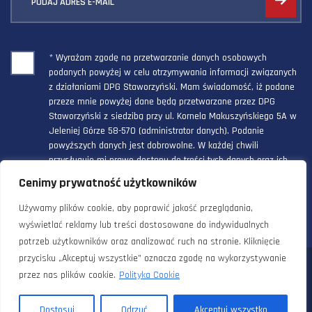
PODAJ ADRES E-MAIL
* Wyrażam zgodę na przetwarzanie danych osobowych
podanych powyżej w celu otrzymywania informacji związanych
z działaniami DPG Staworzyński. Mam świadomość, iż podane
przeze mnie powyżej dane będą przetwarzane przez DPG
Staworzyński z siedzibą przy ul. Kornela Makuszyńskiego 5A w
Jeleniej Górze 58-570 (administrator danych). Podanie
powyższych danych jest dobrowolne. W każdej chwili
przysługuje mi prawo dostępu do treści tych danych oraz ich
poprawienia, a powyższa zgoda może być odwołana w każdym
Cenimy prywatność użytkowników
czasie.
Używamy plików cookie, aby poprawić jakość przeglądania,
wyświetlać reklamy lub treści dostosowane do indywidualnych
potrzeb użytkowników oraz analizować ruch na stronie. Kliknięcie
przycisku „Akceptuj wszystkie” oznacza zgodę na wykorzystywanie
© 2024 Doradztwo Przemysłowo Gospodarcze Staworzyński. Wszelkie
przez nas plików cookie.
Polityka Cookie
prawa zastrzeżone. |
Polityka prywatności i cookies
Dostosuj
Odrzuć
Akceptuj wszystko