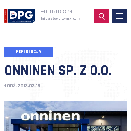
+48 (22) 290 55 44
info@staworzynski.com
REFERENCJA
ONNINEN SP. Z O.O.
ŁÓDŹ, 2013.03.18