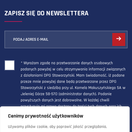
ZAPISZ SIĘ DO NEWSLETTERA
PODAJ ADRES E-MAIL
* Wyrażam zgodę na przetwarzanie danych osobowych
podanych powyżej w celu otrzymywania informacji związanych
z działaniami DPG Staworzyński. Mam świadomość, iż podane
przeze mnie powyżej dane będą przetwarzane przez DPG
Staworzyński z siedzibą przy ul. Kornela Makuszyńskiego 5A w
Jeleniej Górze 58-570 (administrator danych). Podanie
powyższych danych jest dobrowolne. W każdej chwili
przysługuje mi prawo dostępu do treści tych danych oraz ich
poprawienia, a powyższa zgoda może być odwołana w każdym
Cenimy prywatność użytkowników
czasie.
Używamy plików cookie, aby poprawić jakość przeglądania,