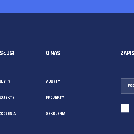
ormularza kontaktowego!
USŁUGI
O NAS