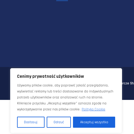
58-570 JELENIA GÓRA
UL. KORNELA MAKUSZYŃSKIEGO 
TEL:
+48 22 290 5544
EMAIL:
INFO@STAWORZYNSKI.C