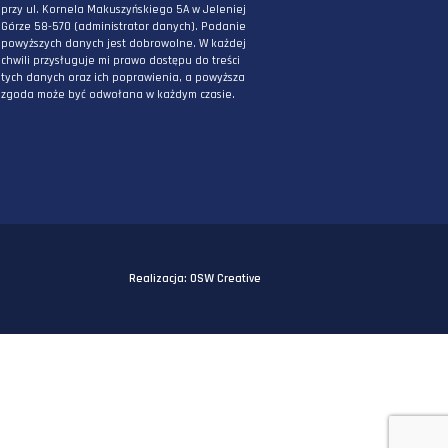
PODAJ ADRES E-MAIL
* Wyrażam zgodę na przetwarzanie danych
osobowych podanych powyżej w celu
otrzymywania informacji związanych z
działaniami DPG Staworzyński. Mam świadomo
iż podane przeze mnie powyżej dane będą
przetwarzane przez DPG Staworzyński z siedzi
przy ul. Kornela Makuszyńskiego 5A w Jeleniej
Górze 58-570 (administrator danych). Podanie
powyższych danych jest dobrowolne. W każdej
chwili przysługuje mi prawo dostępu do treści
tych danych oraz ich poprawienia, a powyższa
zgoda może być odwołana w każdym czasie.