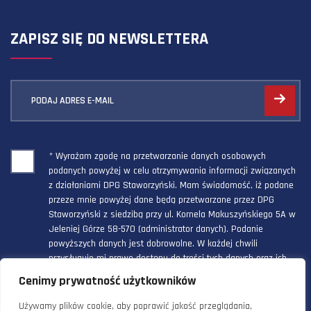
ZAPISZ SIĘ DO NEWSLETTERA
PODAJ ADRES E-MAIL
* Wyrażam zgodę na przetwarzanie danych osobowych
podanych powyżej w celu otrzymywania informacji związanych
z działaniami DPG Staworzyński. Mam świadomość, iż podane
przeze mnie powyżej dane będą przetwarzane przez DPG
Staworzyński z siedzibą przy ul. Kornela Makuszyńskiego 5A w
Jeleniej Górze 58-570 (administrator danych). Podanie
powyższych danych jest dobrowolne. W każdej chwili
przysługuje mi prawo dostępu do treści tych danych oraz ich
poprawienia, a powyższa zgoda może być odwołana w każdym
Cenimy prywatność użytkowników
czasie.
Używamy plików cookie, aby poprawić jakość przeglądania,