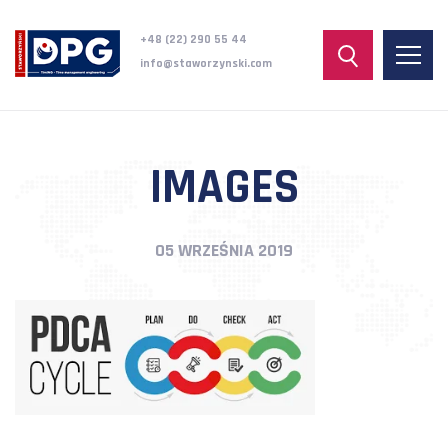
+48 (22) 290 55 44
info@staworzynski.com
IMAGES
05 WRZEŚNIA 2019