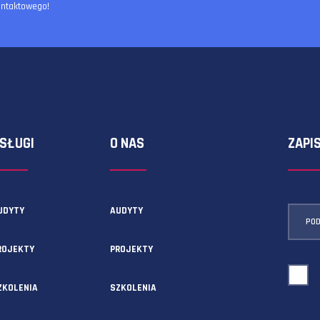
ormularza kontaktowego!
USŁUGI
O NAS