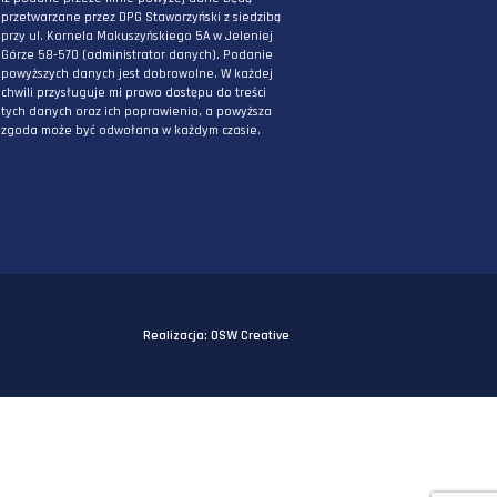
PODAJ ADRES E-MAIL
* Wyrażam zgodę na przetwarzanie danych
osobowych podanych powyżej w celu
otrzymywania informacji związanych z
działaniami DPG Staworzyński. Mam świadomo
iż podane przeze mnie powyżej dane będą
przetwarzane przez DPG Staworzyński z siedzi
przy ul. Kornela Makuszyńskiego 5A w Jeleniej
Górze 58-570 (administrator danych). Podanie
powyższych danych jest dobrowolne. W każdej
chwili przysługuje mi prawo dostępu do treści
tych danych oraz ich poprawienia, a powyższa
zgoda może być odwołana w każdym czasie.