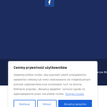
58-570 JELENIA GÓRA
UL. KORNELA MAKUSZYŃSKIEGO 
TEL:
+48 22 290 5544
EMAIL:
INFO@STAWORZYNSKI.C