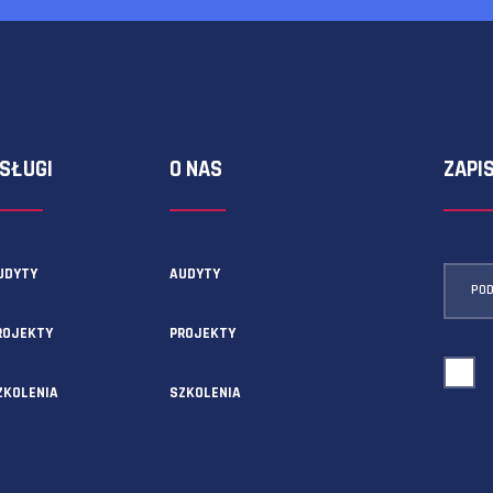
ormularza kontaktowego!
USŁUGI
O NAS