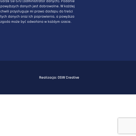
PODAJ ADRES E-MAIL
* Wyrażam zgodę na przetwarzanie danych
osobowych podanych powyżej w celu
otrzymywania informacji związanych z
działaniami DPG Staworzyński. Mam świadomo
iż podane przeze mnie powyżej dane będą
przetwarzane przez DPG Staworzyński z siedzi
przy ul. Kornela Makuszyńskiego 5A w Jeleniej
Górze 58-570 (administrator danych). Podanie
powyższych danych jest dobrowolne. W każdej
chwili przysługuje mi prawo dostępu do treści
tych danych oraz ich poprawienia, a powyższa
zgoda może być odwołana w każdym czasie.