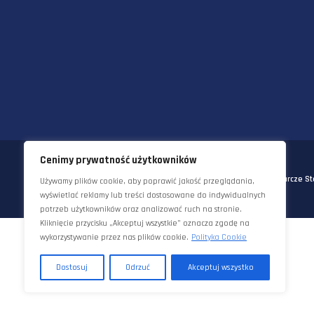
58-570 JELENIA GÓRA
UL. KORNELA MAKUSZYŃSKIEGO 
TEL:
+48 22 290 5544
EMAIL:
INFO@STAWORZYNSKI.C