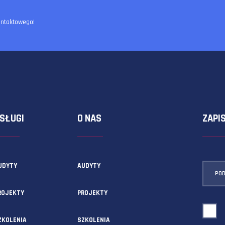
ormularza kontaktowego!
USŁUGI
O NAS