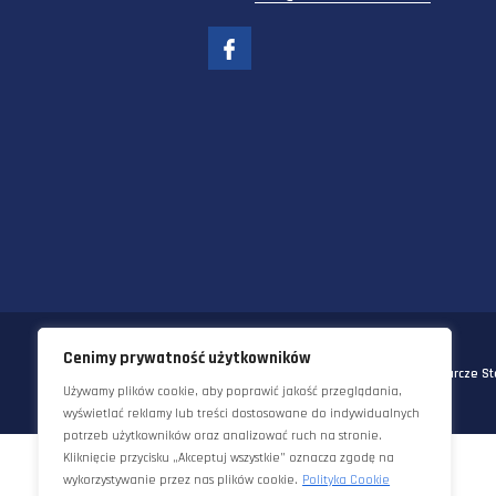
58-570 JELENIA GÓRA
UL. KORNELA MAKUSZYŃSKIEGO 
TEL:
+48 22 290 5544
EMAIL:
INFO@STAWORZYNSKI.C