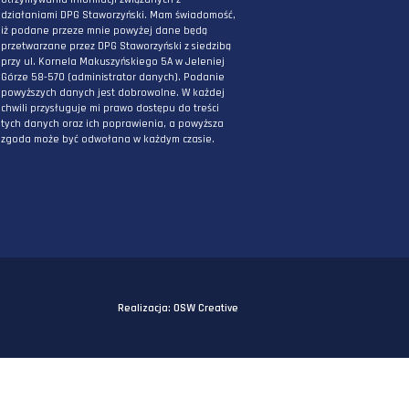
PODAJ ADRES E-MAIL
* Wyrażam zgodę na przetwarzanie danych
osobowych podanych powyżej w celu
otrzymywania informacji związanych z
działaniami DPG Staworzyński. Mam świadomo
iż podane przeze mnie powyżej dane będą
przetwarzane przez DPG Staworzyński z siedzi
przy ul. Kornela Makuszyńskiego 5A w Jeleniej
Górze 58-570 (administrator danych). Podanie
powyższych danych jest dobrowolne. W każdej
chwili przysługuje mi prawo dostępu do treści
tych danych oraz ich poprawienia, a powyższa
zgoda może być odwołana w każdym czasie.