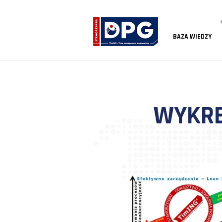
BAZA
WY