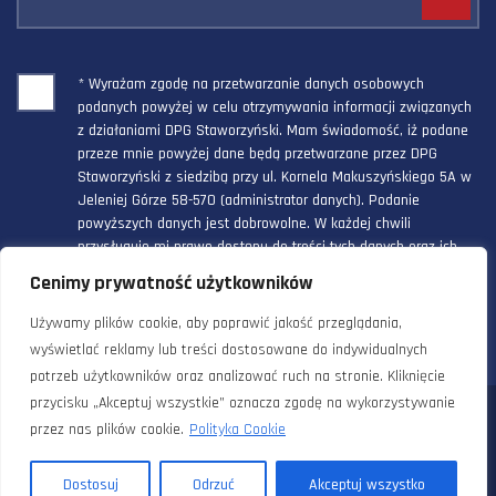
* Wyrażam zgodę na przetwarzanie danych osobowych
podanych powyżej w celu otrzymywania informacji związanych
z działaniami DPG Staworzyński. Mam świadomość, iż podane
przeze mnie powyżej dane będą przetwarzane przez DPG
Staworzyński z siedzibą przy ul. Kornela Makuszyńskiego 5A w
Jeleniej Górze 58-570 (administrator danych). Podanie
powyższych danych jest dobrowolne. W każdej chwili
przysługuje mi prawo dostępu do treści tych danych oraz ich
poprawienia, a powyższa zgoda może być odwołana w każdym
Cenimy prywatność użytkowników
czasie.
Używamy plików cookie, aby poprawić jakość przeglądania,
wyświetlać reklamy lub treści dostosowane do indywidualnych
potrzeb użytkowników oraz analizować ruch na stronie. Kliknięcie
przycisku „Akceptuj wszystkie” oznacza zgodę na wykorzystywanie
© 2024 Doradztwo Przemysłowo Gospodarcze Staworzyński. Wszelkie
przez nas plików cookie.
Polityka Cookie
prawa zastrzeżone. |
Polityka prywatności i cookies
Dostosuj
Odrzuć
Akceptuj wszystko
Realizacja:
OSW Creative