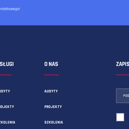
ormularza kontaktowego!
USŁUGI
O NAS