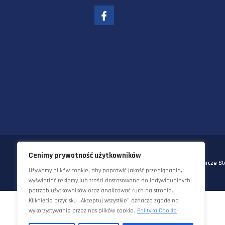
58-570 JELENIA GÓRA
UL. KORNELA MAKUSZYŃSKIEGO 
TEL:
+48 22 290 5544
EMAIL:
INFO@STAWORZYNSKI.C