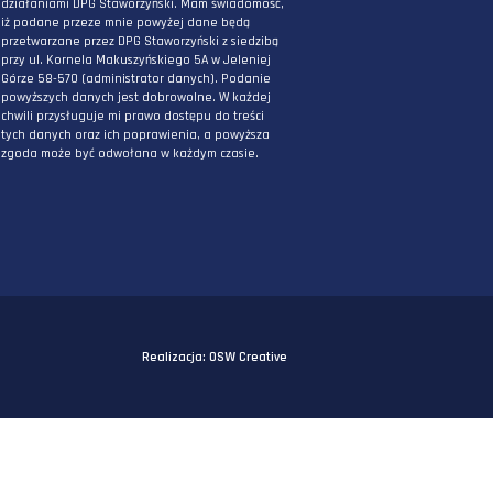
PODAJ ADRES E-MAIL
* Wyrażam zgodę na przetwarzanie danych
osobowych podanych powyżej w celu
otrzymywania informacji związanych z
działaniami DPG Staworzyński. Mam świadomo
iż podane przeze mnie powyżej dane będą
przetwarzane przez DPG Staworzyński z siedzi
przy ul. Kornela Makuszyńskiego 5A w Jeleniej
Górze 58-570 (administrator danych). Podanie
powyższych danych jest dobrowolne. W każdej
chwili przysługuje mi prawo dostępu do treści
tych danych oraz ich poprawienia, a powyższa
zgoda może być odwołana w każdym czasie.