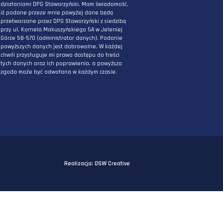
PODAJ ADRES E-MAIL
* Wyrażam zgodę na przetwarzanie danych
osobowych podanych powyżej w celu
otrzymywania informacji związanych z
działaniami DPG Staworzyński. Mam świadomo
iż podane przeze mnie powyżej dane będą
przetwarzane przez DPG Staworzyński z siedzi
przy ul. Kornela Makuszyńskiego 5A w Jeleniej
Górze 58-570 (administrator danych). Podanie
powyższych danych jest dobrowolne. W każdej
chwili przysługuje mi prawo dostępu do treści
tych danych oraz ich poprawienia, a powyższa
zgoda może być odwołana w każdym czasie.