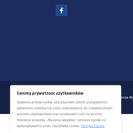
58-570 JELENIA GÓRA
UL. KORNELA MAKUSZYŃSKIEGO 
TEL:
+48 22 290 5544
EMAIL:
INFO@STAWORZYNSKI.C