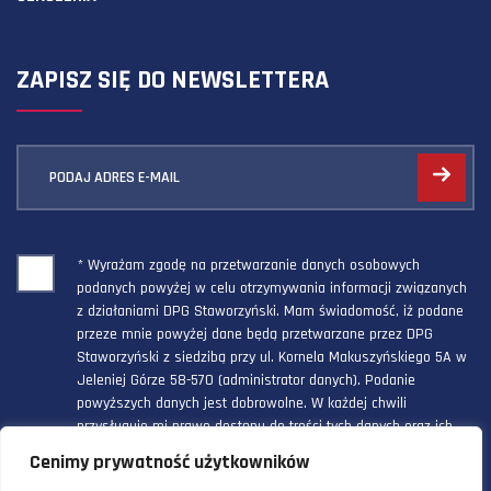
ZAPISZ SIĘ DO NEWSLETTERA
PODAJ ADRES E-MAIL
* Wyrażam zgodę na przetwarzanie danych osobowych
podanych powyżej w celu otrzymywania informacji związanych
z działaniami DPG Staworzyński. Mam świadomość, iż podane
przeze mnie powyżej dane będą przetwarzane przez DPG
Staworzyński z siedzibą przy ul. Kornela Makuszyńskiego 5A w
Jeleniej Górze 58-570 (administrator danych). Podanie
powyższych danych jest dobrowolne. W każdej chwili
przysługuje mi prawo dostępu do treści tych danych oraz ich
poprawienia, a powyższa zgoda może być odwołana w każdym
Cenimy prywatność użytkowników
czasie.