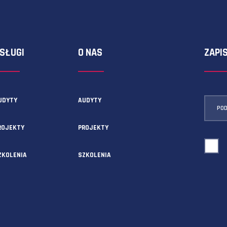
ormularza kontaktowego!
USŁUGI
O NAS
AUDYTY
AUDYTY
5A