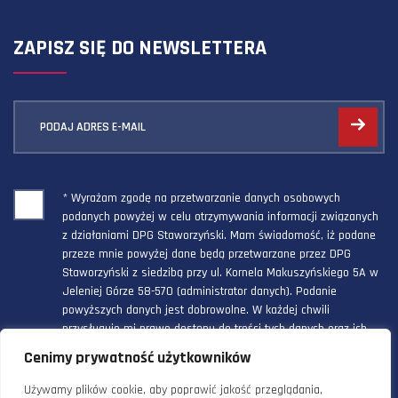
ZAPISZ SIĘ DO NEWSLETTERA
PODAJ ADRES E-MAIL
* Wyrażam zgodę na przetwarzanie danych osobowych
podanych powyżej w celu otrzymywania informacji związanych
z działaniami DPG Staworzyński. Mam świadomość, iż podane
przeze mnie powyżej dane będą przetwarzane przez DPG
Staworzyński z siedzibą przy ul. Kornela Makuszyńskiego 5A w
Jeleniej Górze 58-570 (administrator danych). Podanie
powyższych danych jest dobrowolne. W każdej chwili
przysługuje mi prawo dostępu do treści tych danych oraz ich
poprawienia, a powyższa zgoda może być odwołana w każdym
Cenimy prywatność użytkowników
czasie.
Używamy plików cookie, aby poprawić jakość przeglądania,