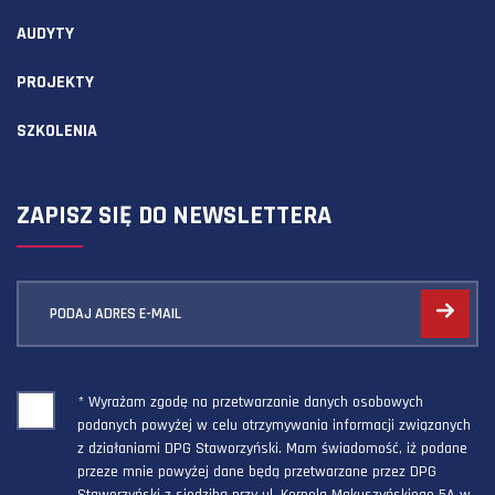
AUDYTY
PROJEKTY
SZKOLENIA
ZAPISZ SIĘ DO NEWSLETTERA
PODAJ ADRES E-MAIL
* Wyrażam zgodę na przetwarzanie danych osobowych
podanych powyżej w celu otrzymywania informacji związanych
z działaniami DPG Staworzyński. Mam świadomość, iż podane
przeze mnie powyżej dane będą przetwarzane przez DPG
Staworzyński z siedzibą przy ul. Kornela Makuszyńskiego 5A w