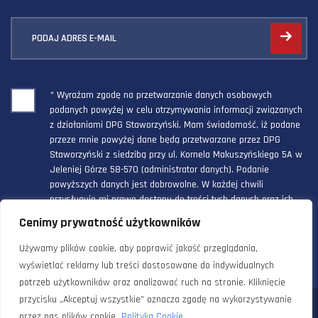
PODAJ ADRES E-MAIL
* Wyrażam zgodę na przetwarzanie danych osobowych
podanych powyżej w celu otrzymywania informacji związanych
z działaniami DPG Staworzyński. Mam świadomość, iż podane
przeze mnie powyżej dane będą przetwarzane przez DPG
Staworzyński z siedzibą przy ul. Kornela Makuszyńskiego 5A w
Jeleniej Górze 58-570 (administrator danych). Podanie
powyższych danych jest dobrowolne. W każdej chwili
przysługuje mi prawo dostępu do treści tych danych oraz ich
poprawienia, a powyższa zgoda może być odwołana w każdym
Cenimy prywatność użytkowników
czasie.
Używamy plików cookie, aby poprawić jakość przeglądania,
wyświetlać reklamy lub treści dostosowane do indywidualnych
potrzeb użytkowników oraz analizować ruch na stronie. Kliknięcie
przycisku „Akceptuj wszystkie” oznacza zgodę na wykorzystywanie
© 2024 Doradztwo Przemysłowo Gospodarcze Staworzyński. Wszelkie
przez nas plików cookie.
Polityka Cookie