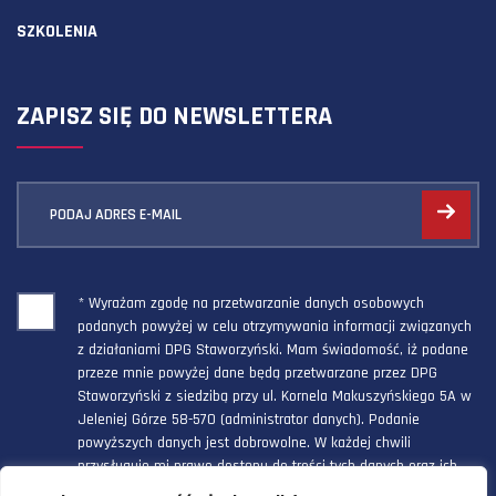
SZKOLENIA
ZAPISZ SIĘ DO NEWSLETTERA
PODAJ ADRES E-MAIL
* Wyrażam zgodę na przetwarzanie danych osobowych
podanych powyżej w celu otrzymywania informacji związanych
z działaniami DPG Staworzyński. Mam świadomość, iż podane
przeze mnie powyżej dane będą przetwarzane przez DPG
Staworzyński z siedzibą przy ul. Kornela Makuszyńskiego 5A w
Jeleniej Górze 58-570 (administrator danych). Podanie
powyższych danych jest dobrowolne. W każdej chwili
przysługuje mi prawo dostępu do treści tych danych oraz ich
poprawienia, a powyższa zgoda może być odwołana w każdym