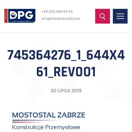
+48 (22) 290 55 44
info@staworzynski.com
745364276_1_644X4
61_REV001
02 LIPCA 2019