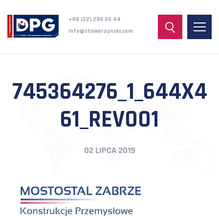
+48 (22) 290 55 44
info@staworzynski.com
745364276_1_644X4
61_REV001
02 LIPCA 2019