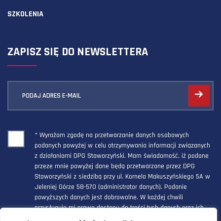
SZKOLENIA
ZAPISZ SIĘ DO NEWSLETTERA
PODAJ ADRES E-MAIL
* Wyrażam zgodę na przetwarzanie danych osobowych
podanych powyżej w celu otrzymywania informacji związanych
z działaniami DPG Staworzyński. Mam świadomość, iż podane
przeze mnie powyżej dane będą przetwarzane przez DPG
Staworzyński z siedzibą przy ul. Kornela Makuszyńskiego 5A w
Jeleniej Górze 58-570 (administrator danych). Podanie
powyższych danych jest dobrowolne. W każdej chwili
przysługuje mi prawo dostępu do treści tych danych oraz ich
poprawienia, a powyższa zgoda może być odwołana w każdym