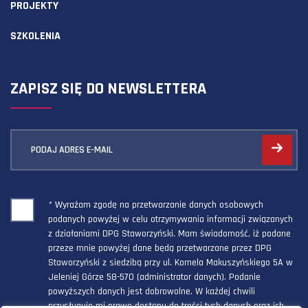
PROJEKTY
SZKOLENIA
ZAPISZ SIĘ DO NEWSLETTERA
PODAJ ADRES E-MAIL
* Wyrażam zgodę na przetwarzanie danych osobowych
podanych powyżej w celu otrzymywania informacji związanych
z działaniami DPG Staworzyński. Mam świadomość, iż podane
przeze mnie powyżej dane będą przetwarzane przez DPG
Staworzyński z siedzibą przy ul. Kornela Makuszyńskiego 5A w
Jeleniej Górze 58-570 (administrator danych). Podanie
powyższych danych jest dobrowolne. W każdej chwili
przysługuje mi prawo dostępu do treści tych danych oraz ich