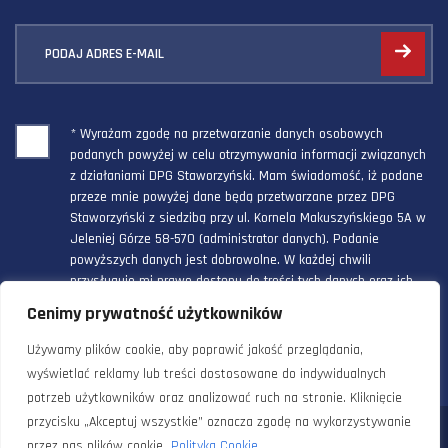
PODAJ ADRES E-MAIL
* Wyrażam zgodę na przetwarzanie danych osobowych
podanych powyżej w celu otrzymywania informacji związanych
z działaniami DPG Staworzyński. Mam świadomość, iż podane
przeze mnie powyżej dane będą przetwarzane przez DPG
Staworzyński z siedzibą przy ul. Kornela Makuszyńskiego 5A w
Jeleniej Górze 58-570 (administrator danych). Podanie
powyższych danych jest dobrowolne. W każdej chwili
przysługuje mi prawo dostępu do treści tych danych oraz ich
poprawienia, a powyższa zgoda może być odwołana w każdym
Cenimy prywatność użytkowników
czasie.
Używamy plików cookie, aby poprawić jakość przeglądania,
wyświetlać reklamy lub treści dostosowane do indywidualnych
potrzeb użytkowników oraz analizować ruch na stronie. Kliknięcie
przycisku „Akceptuj wszystkie” oznacza zgodę na wykorzystywanie
© 2024 Doradztwo Przemysłowo Gospodarcze Staworzyński. Wszelkie
przez nas plików cookie.
Polityka Cookie