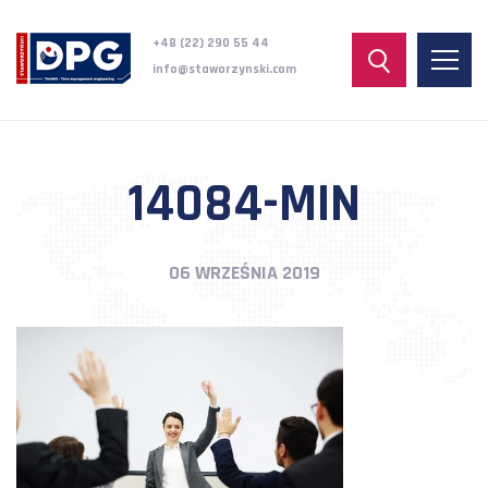
+48 (22) 290 55 44
info@staworzynski.com
14084-MIN
06 WRZEŚNIA 2019