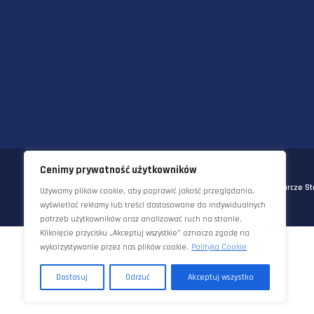
58-570 JELENIA GÓRA
UL. KORNELA MAKUSZYŃSKIEGO 
TEL:
+48 22 290 5544
EMAIL:
INFO@STAWORZYNSKI.C