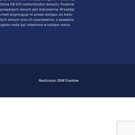
PODAJ ADRES E-MAIL
* Wyrażam zgodę na przetwarzanie danych
osobowych podanych powyżej w celu
otrzymywania informacji związanych z
działaniami DPG Staworzyński. Mam świadomo
iż podane przeze mnie powyżej dane będą
przetwarzane przez DPG Staworzyński z siedzi
przy ul. Kornela Makuszyńskiego 5A w Jeleniej
Górze 58-570 (administrator danych). Podanie
powyższych danych jest dobrowolne. W każdej
chwili przysługuje mi prawo dostępu do treści
tych danych oraz ich poprawienia, a powyższa
zgoda może być odwołana w każdym czasie.