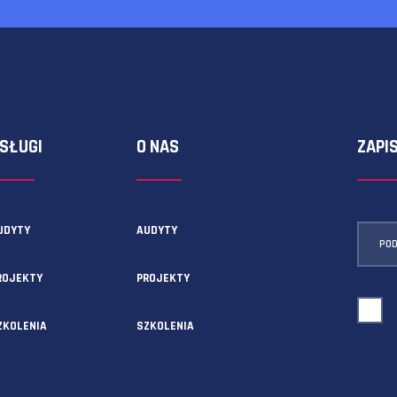
ormularza kontaktowego!
USŁUGI
O NAS