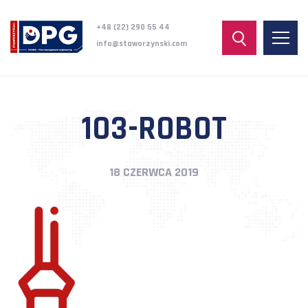
+48 (22) 290 55 44
info@staworzynski.com
103-ROBOT
18 CZERWCA 2019