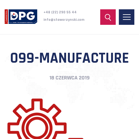
+48 (22) 290 55 44
info@staworzynski.com
099-MANUFACTURE
18 CZERWCA 2019