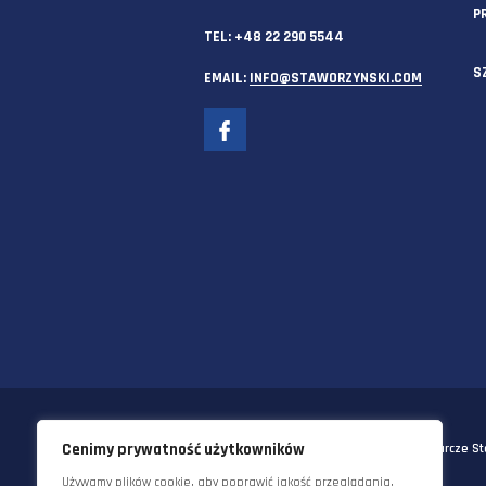
SIEDZIBA GŁÓWNA
58-570 JELENIA GÓRA
UL. KORNELA MAKUSZYŃSKIEGO 
TEL:
+48 22 290 5544
EMAIL:
INFO@STAWORZYNSKI.C