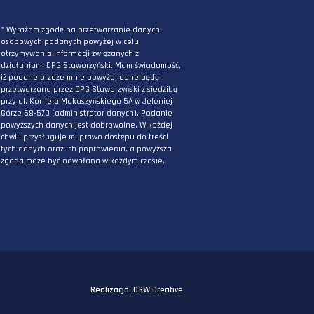
ZAPISZ SIĘ DO NEWSLETTERA
PODAJ ADRES E-MAIL
* Wyrażam zgodę na przetwarzanie danych
osobowych podanych powyżej w celu
otrzymywania informacji związanych z
działaniami DPG Staworzyński. Mam świadomo
iż podane przeze mnie powyżej dane będą
przetwarzane przez DPG Staworzyński z siedzi
przy ul. Kornela Makuszyńskiego 5A w Jeleniej
Górze 58-570 (administrator danych). Podanie
powyższych danych jest dobrowolne. W każdej