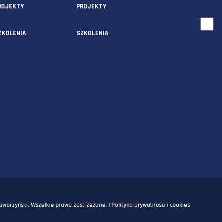
USŁUGI
O NAS
AUDYTY
AUDYTY
5A
PROJEKTY
PROJEKTY
SZKOLENIA
SZKOLENIA
OM