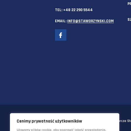
SIEDZIBA GŁÓWNA
58-570 JELENIA GÓRA
UL. KORNELA MAKUSZYŃSKIEGO 
TEL:
+48 22 290 5544
EMAIL:
INFO@STAWORZYNSKI.C