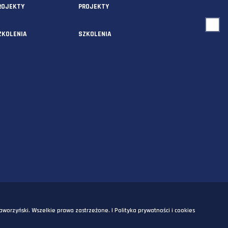
USŁUGI
O NAS
AUDYTY
AUDYTY
5A
PROJEKTY
PROJEKTY
SZKOLENIA
SZKOLENIA
OM