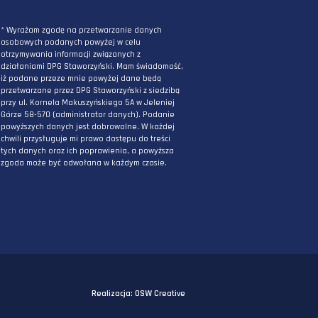
ZAPISZ SIĘ DO NEWSLETTERA
PODAJ ADRES E-MAIL
* Wyrażam zgodę na przetwarzanie danych
osobowych podanych powyżej w celu
otrzymywania informacji związanych z
działaniami DPG Staworzyński. Mam świadomo
iż podane przeze mnie powyżej dane będą
przetwarzane przez DPG Staworzyński z siedzi
przy ul. Kornela Makuszyńskiego 5A w Jeleniej
Górze 58-570 (administrator danych). Podanie
powyższych danych jest dobrowolne. W każdej