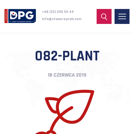
+48 (22) 290 55 44
info@staworzynski.com
082-PLANT
18 CZERWCA 2019