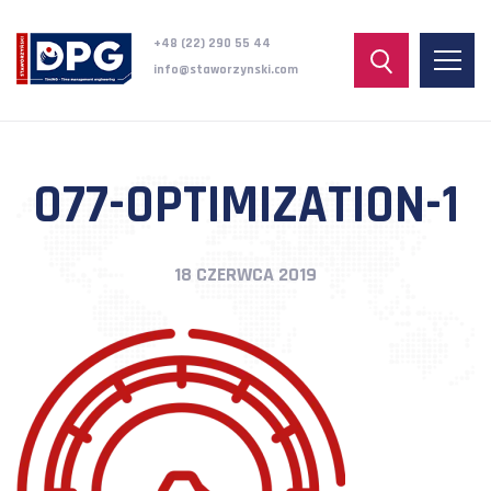
+48 (22) 290 55 44
info@staworzynski.com
077-OPTIMIZATION-1
18 CZERWCA 2019