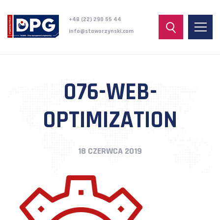
+48 (22) 290 55 44
info@staworzynski.com
076-WEB-
OPTIMIZATION
18 CZERWCA 2019