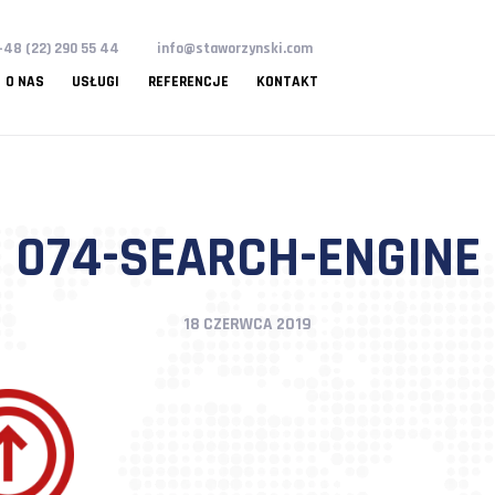
+48 (22) 290 55 44
info@staworzynski.com
 WIEDZY
O NAS
USŁUGI
REFERENCJE
KONTAKT
DZIAŁALNOŚĆ I
MENTORING
ZESPÓŁ
AUDYTY
OBSZARY
PROJEKTY
NARZĘDZIA I
SZKOLENIA
INICJATYWY
SZKOLENIA
MISJA
BIZNESOWY
DZIAŁALNOŚCI
METODY
SPOŁECZNE
OTWARTE
074-SEARCH-E
18 CZERWCA 2019