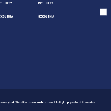
USŁUGI
O NAS
AUDYTY
AUDYTY
5A
PROJEKTY
PROJEKTY
SZKOLENIA
SZKOLENIA
OM