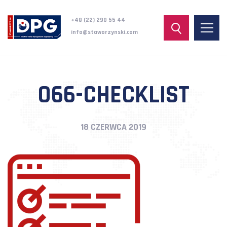
+48 (22) 290 55 44
info@staworzynski.com
066-CHECKLIST
18 CZERWCA 2019