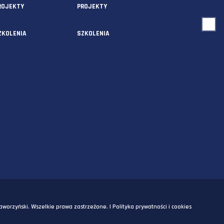
USŁUGI
O NAS
AUDYTY
AUDYTY
5A
PROJEKTY
PROJEKTY
SZKOLENIA
SZKOLENIA
OM