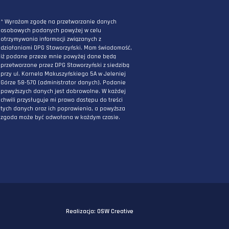
ZAPISZ SIĘ DO NEWSLETTERA
PODAJ ADRES E-MAIL
* Wyrażam zgodę na przetwarzanie danych
osobowych podanych powyżej w celu
otrzymywania informacji związanych z
działaniami DPG Staworzyński. Mam świadomo
iż podane przeze mnie powyżej dane będą
przetwarzane przez DPG Staworzyński z siedzi
przy ul. Kornela Makuszyńskiego 5A w Jeleniej
Górze 58-570 (administrator danych). Podanie
powyższych danych jest dobrowolne. W każdej