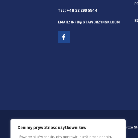
SIEDZIBA GŁÓWNA
58-570 JELENIA GÓRA
UL. KORNELA MAKUSZYŃSKIEGO 
TEL:
+48 22 290 5544
EMAIL:
INFO@STAWORZYNSKI.C