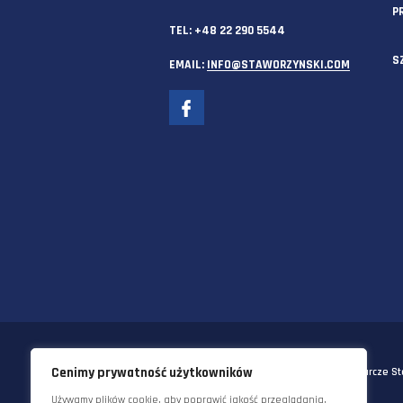
SIEDZIBA GŁÓWNA
58-570 JELENIA GÓRA
UL. KORNELA MAKUSZYŃSKIEGO 
TEL:
+48 22 290 5544
EMAIL:
INFO@STAWORZYNSKI.C