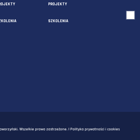
USŁUGI
O NAS
AUDYTY
AUDYTY
5A
PROJEKTY
PROJEKTY
SZKOLENIA
SZKOLENIA
OM