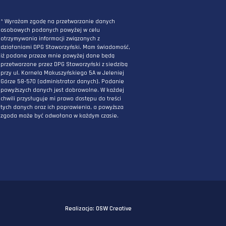
ZAPISZ SIĘ DO NEWSLETTERA
PODAJ ADRES E-MAIL
* Wyrażam zgodę na przetwarzanie danych
osobowych podanych powyżej w celu
otrzymywania informacji związanych z
działaniami DPG Staworzyński. Mam świadomo
iż podane przeze mnie powyżej dane będą
przetwarzane przez DPG Staworzyński z siedzi
przy ul. Kornela Makuszyńskiego 5A w Jeleniej
Górze 58-570 (administrator danych). Podanie
powyższych danych jest dobrowolne. W każdej