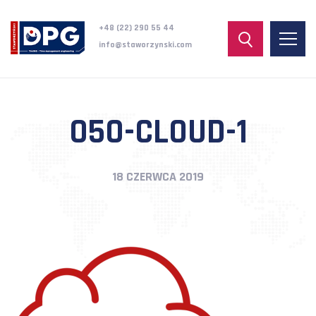
+48 (22) 290 55 44
info@staworzynski.com
050-CLOUD-1
18 CZERWCA 2019