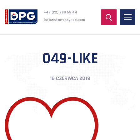
+48 (22) 290 55 44
info@staworzynski.com
049-LIKE
18 CZERWCA 2019