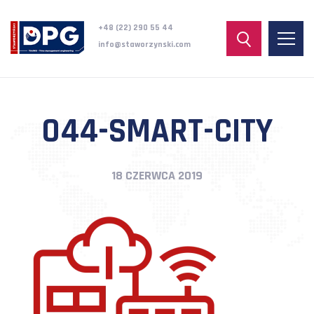
+48 (22) 290 55 44
info@staworzynski.com
044-SMART-CITY
18 CZERWCA 2019