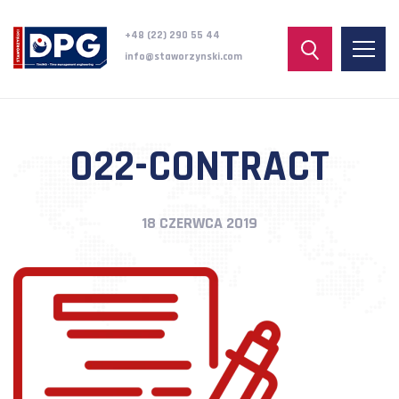
+48 (22) 290 55 44
info@staworzynski.com
022-CONTRACT
18 CZERWCA 2019