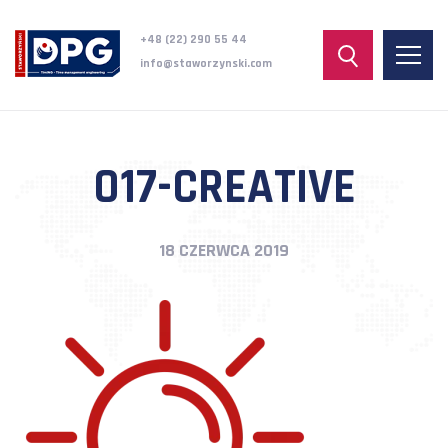
+48 (22) 290 55 44
info@staworzynski.com
017-CREATIVE
18 CZERWCA 2019