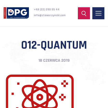
+48 (22) 290 55 44
info@staworzynski.com
012-QUANTUM
18 CZERWCA 2019