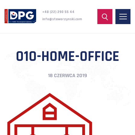
+48 (22) 290 55 44
info@staworzynski.com
010-HOME-OFFICE
18 CZERWCA 2019